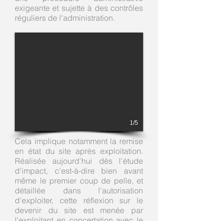
exigeante et sujette à des contrôles
réguliers de l'administration.
1/5
Cela implique notamment la remise
en état du site après exploitation.
Réalisée aujourd'hui dès l'étude
d'impact, c'est-à-dire bien avant
même le premier coup de pelle, et
détaillée dans l'autorisation
d'exploiter, cette réflexion sur le
devenir du site est menée par
l'exploitant en concertation avec le