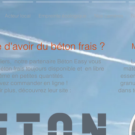
Acteur local
Empreinte écologique
Nos carrières
N
le d'avoir du béton frais ?
uliers, notre partenaire Béton Easy vous
L
on frais toujours disponible et en libre
maté
ême en petites quantités.
essen
vez commander en ligne !
granu
r plus, découvrez leur site :
dans to