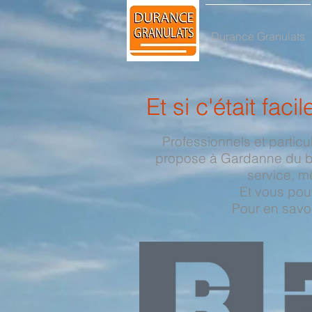
Durance Granulats
Et si c'était faci
Professionnels et partic
propose à Gardanne du bét
service, m
Et vous pou
Pour en savoi