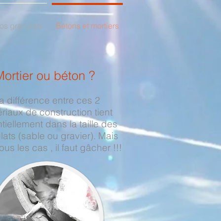
os granulats
Bétons et mortiers
Mortier ou béton ?
a différence entre ces 2
riaux de construction tient
tiellement dans la taille des
lats (sable ou gravier). Mais
us les cas , il faut gâcher !!!